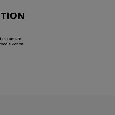
CESSIONÁRIA
SERVIÇOS
com as peças
 veículo com
ia de direção
idas pela