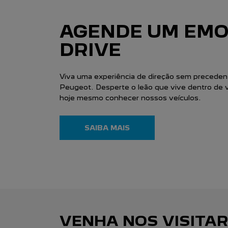
CONHEÇA A CON
PEÇAS
PEÇAS E ACESSÓRIOS
Mantenha seu Peugeot sempre original 
Peugeot Advantage ou personalize o seu
acessórios genuínos. Viva uma experiênc
única, com qualidade e segurança garant