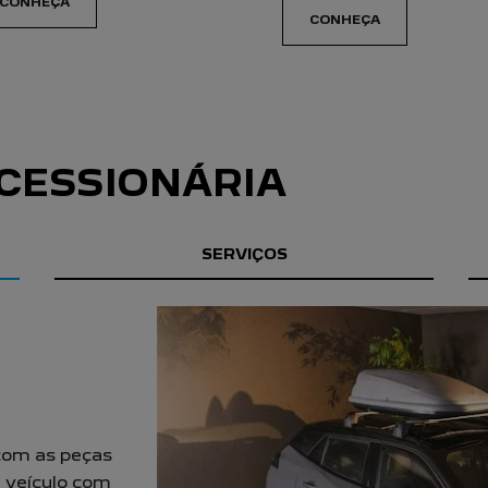
carousel.texts.control_prev