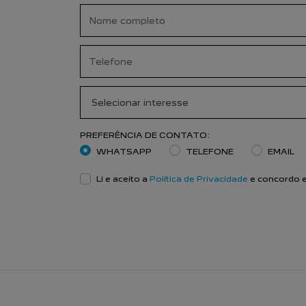
LINHA PEUGEOT
Clique e descubra mais sobre cada mode
Previous
NOVO PEUGEOT 208
NO
CONHEÇA