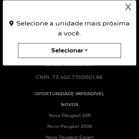
X
Selecione a unidade mais próxima
a você.
Selecionar
Le Lac Veiculos SA
CNPJ: 73.402.711/0001-66
OPORTUNIDADE IMPERDÍVEL
NOVOS
Novo Peugeot 208
Novo Peugeot 2008
Novo Peugeot Expert