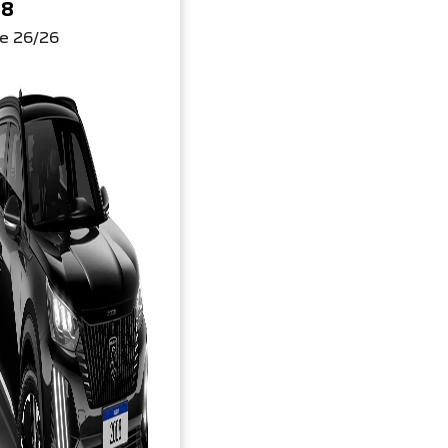
08
re 26/26