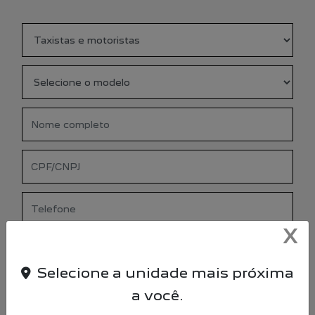
X
Selecione a unidade mais próxima
PREFERÊNCIA DE CONTATO:
a você.
WHATSAPP
TELEFONE
EMAIL