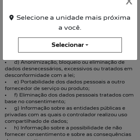
X
3. Direitos dos Titulares (Art. 18 da LGPD)
Os titulares de dados pessoais têm direito a
solicitar, a qualquer momento, mediante requisição
Selecione a unidade mais próxima
formal ao Controlador, as seguintes informações e
a você.
providências:
• a) Confirmação da existência de tratamento;
• b) Acesso aos dados pessoais tratados;
Selecionar
• c) Correção de dados incompletos, inexatos ou
desatualizados;
• d) Anonimização, bloqueio ou eliminação de
dados desnecessários, excessivos ou tratados em
desconformidade com a lei;
• e) Portabilidade dos dados pessoais a outro
fornecedor de serviço ou produto;
• f) Eliminação dos dados pessoais tratados com
base no consentimento;
• g) Informação sobre as entidades públicas e
privadas com as quais o controlador realizou uso
compartilhado de dados;
• h) Informação sobre a possibilidade de não
fornecer consentimento e sobre as consequências