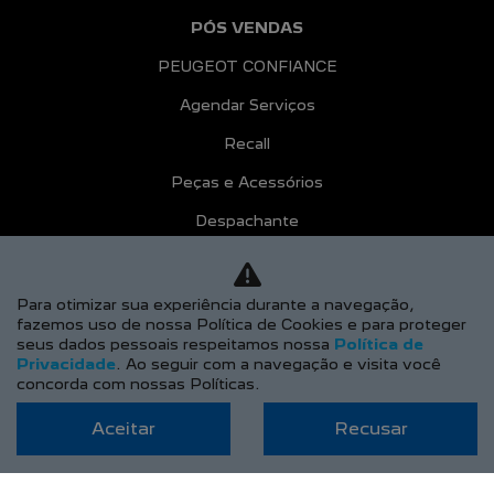
PÓS VENDAS
PEUGEOT CONFIANCE
Agendar Serviços
Recall
Peças e Acessórios
Despachante
CONTATO
Sobre Nós
Para otimizar sua experiência durante a navegação,
fazemos uso de nossa Política de Cookies e para proteger
Fale Conosco
seus dados pessoais respeitamos nossa
Política de
Privacidade
. Ao seguir com a navegação e visita você
Agende um Emotion Drive
concorda com nossas Políticas.
Trabalhe Conosco
Aceitar
Recusar
Política de Privacidade
COMPARATIVO