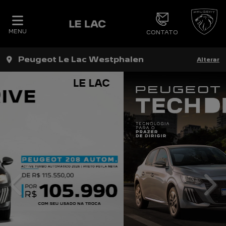
MENU
CONTATO
Peugeot Le Lac Westphalen
Alterar
templates.template-01.components.carous
tem