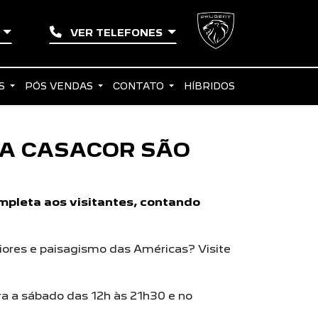
O
VER TELEFONES
AS
PÓS VENDAS
CONTATO
HÍBRIDOS
NA CASACOR SÃO
mpleta aos visitantes, contando
riores e paisagismo das Américas? Visite
ira a sábado das 12h às 21h30 e no