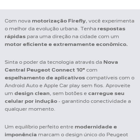
Sinta o poder da tecnologia através da
Nova
Central Peugeot Connect 10"
com
espelhamento de aplicativos
compatíveis com o
Android Auto e Apple Car play sem fios. Aproveite
um
design clean
, sem botões e
carregue seu
celular por indução
- garantindo conectividade a
qualquer momento.
Um equilíbrio perfeito entre
modernidade e
imponência
marcam o design único do Peugeot
208. O detalhe do
logo Style
no exterior do carro e
seu
acabamento moderno
conferem um visual
chamativo na traseira, enquanto sua
cor cinza
artense
e a
nova grade Dark Chrome
da
dianteira dão a
robustez
necessária ao seu hatch.