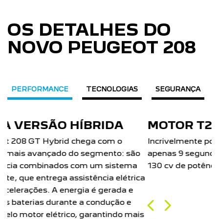
OS DETALHES DO
NOVO PEUGEOT 208
PERFORMANCE
TECNOLOGIAS
SEGURANÇA
MOTOR T200
Incrivelmente potente! Vá de 0 a 100km/h em
apenas 9 segundos com o Motor Turbo Flex com
130 cv de potência.
Próximo
Previous
Next
Motor 1.0 firefly