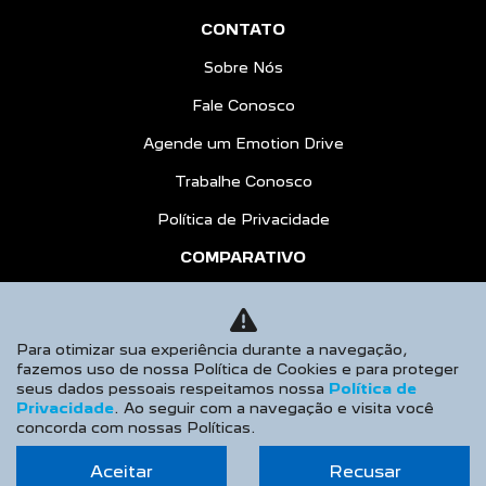
CONTATO
Sobre Nós
Fale Conosco
Agende um Emotion Drive
Trabalhe Conosco
Política de Privacidade
COMPARATIVO
HÍBRIDOS
AGENDE UM TEST DRIVE
Para otimizar sua experiência durante a navegação,
fazemos uso de nossa Política de Cookies e para proteger
Desacelere. Seu bem maior é a vida.
seus dados pessoais respeitamos nossa
Política de
Privacidade
. Ao seguir com a navegação e visita você
concorda com nossas Políticas.
Aceitar
Recusar