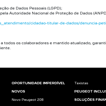
teção de Dados Pessoais (LGPD);
pela Autoridade Nacional de Proteção de Dados (ANPD
s_atendimento/cidadao-titular-de-dados/denuncia-petic
 todos os colaboradores e mantido atualizado, garantin
iente.
OPORTUNIDADE IMPERDÍVEL
Taxistas
NOVOS
PEUGEOT INCLU
Novo Peugeot 208
SOLUÇÕES FINA