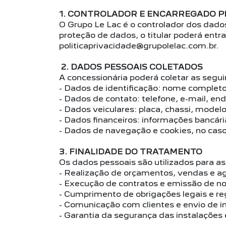
1. CONTROLADOR E ENCARREGADO P
O Grupo Le Lac é o controlador dos dado
proteção de dados, o titular poderá ent
politicaprivacidade@grupolelac.com.br.
2. DADOS PESSOAIS COLETADOS
A concessionária poderá coletar as segui
- Dados de identificação: nome complet
- Dados de contato: telefone, e-mail, en
- Dados veiculares: placa, chassi, mode
- Dados financeiros: informações bancár
- Dados de navegação e cookies, no caso 
3. FINALIDADE DO TRATAMENTO
Os dados pessoais são utilizados para as
- Realização de orçamentos, vendas e a
- Execução de contratos e emissão de not
- Cumprimento de obrigações legais e reg
- Comunicação com clientes e envio de 
- Garantia da segurança das instalações 