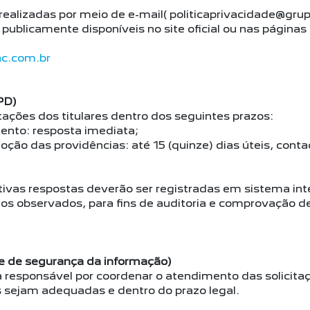
 realizadas por meio de e-mail( politicaprivacidade@gru
ublicamente disponíveis no site oficial ou nas páginas 
ac.com.br
PD)
tações dos titulares dentro dos seguintes prazos:
nto: resposta imediata;
o das providências: até 15 (quinze) dias úteis, conta
tivas respostas deverão ser registradas em sistema int
os observados, para fins de auditoria e comprovação d
e de segurança da informação)
responsável por coordenar o atendimento das solicitaçõ
s sejam adequadas e dentro do prazo legal.