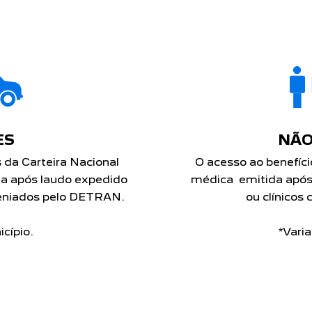
ES
NÃO
 da Carteira Nacional
O acesso ao benefíci
da após laudo expedido
médica emitida após
veniados pelo DETRAN.
ou clínico
cípio.
*Vari