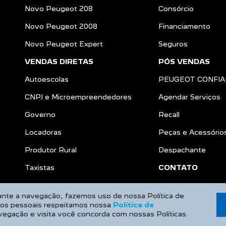
Novo Peugeot 208
Consórcio
Novo Peugeot 2008
Financiamento
Novo Peugeot Expert
Seguros
VENDAS DIRETAS
PÓS VENDAS
Autoescolas
PEUGEOT CONFI
CNPJ e Microempreendedores
Agendar Serviços
Governo
Recall
Locadoras
Peças e Acessório
Produtor Rural
Despachante
a
Taxistas
CONTATO
rante a navegação, fazemos uso de nossa Política de
dos pessoais respeitamos nossa
Política de
vegação e visita você concorda com nossas Políticas.
Desenvolvido pela DEALERSPACE ® Direitos Reservados.