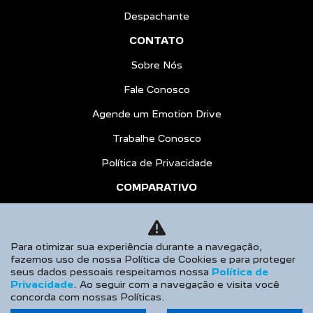
Despachante
CONTATO
Sobre Nós
Fale Conosco
Agende um Emotion Drive
Trabalhe Conosco
Política de Privacidade
COMPARATIVO
HÍBRIDOS
AGENDE UM TEST DRIVE
Para otimizar sua experiência durante a navegação,
fazemos uso de nossa Política de Cookies e para proteger
Desacelere. Seu bem maior é a vida.
seus dados pessoais respeitamos nossa
Política de
Privacidade
. Ao seguir com a navegação e visita você
concorda com nossas Políticas.