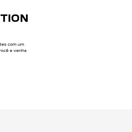
CESSIONÁRIA
SERVIÇOS
com as peças
 veículo com
ia de direção
idas pela