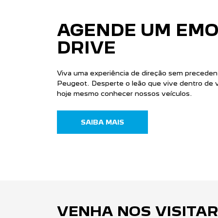
CONHEÇA A CON
PEÇAS
PEÇAS E ACESSÓRIOS
Mantenha seu Peugeot sempre original 
Peugeot Advantage ou personalize o seu
acessórios genuínos. Viva uma experiênc
única, com qualidade e segurança garant