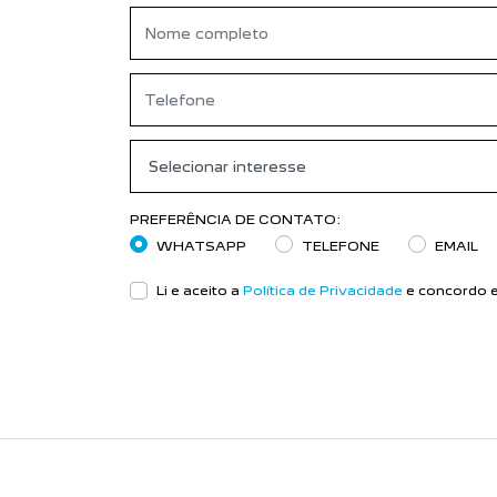
LINHA PEUGEOT
Clique e descubra mais sobre cada mode
Previous
NOVO PEUGEOT 208
NO
CONHEÇA