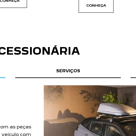
carousel.texts.control_prev