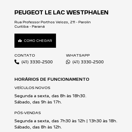
SAIB
NÓS